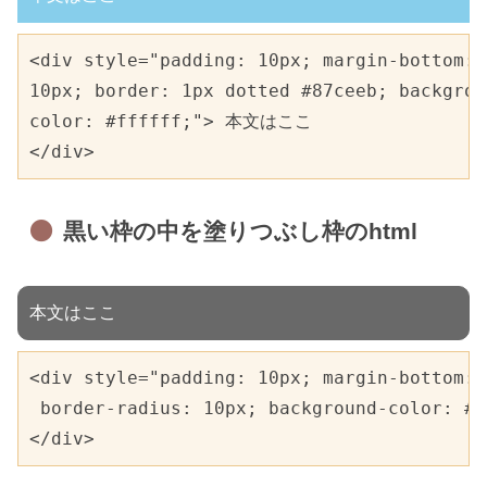
<div style="padding: 10px; margin-bottom: 

10px; border: 1px dotted #87ceeb; backgrou
color: #ffffff;"> 本文はここ

</div>
黒い枠の中を塗りつぶし枠のhtml
本文はここ
<div style="padding: 10px; margin-bottom: 
 border-radius: 10px; background-color: 
</div>