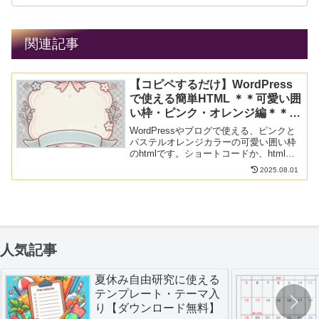
関連記事
【コピペするだけ】WordPress
で使える簡単HTML ＊＊可愛い囲
い枠・ピンク・オレンジ編＊＊保
存版＊
WordPressやブログで使える、ピンクと
パステルオレンジカラーの可愛い囲い枠
のhtmlです。ショートコードか、htmlで
貼り付けて下さい。
2025.08.01
人気記事
夏休み自由研究に使える
テンプレート・テーマ入
り【ダウンロード無料】