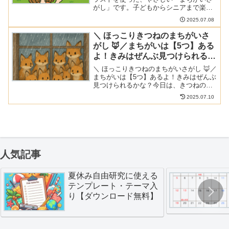
がし」です。子どもからシニアまで楽し
める脳トレにぴったりの1枚。見つけられ
2025.07.08
るかな？まちがいは6つあります。
＼ ほっこりきつねのまちがいさ
がし 🦊／まちがいは【5つ】ある
よ！きみはぜんぶ見つけられるか
な？
＼ ほっこりきつねのまちがいさがし 🦊／
まちがいは【5つ】あるよ！きみはぜんぶ
見つけられるかな？今日は、きつねの家
族が窓の外を眺めているイラストの、や
2025.07.10
さしい「まちがいさがし」をご用意しま
した。ほっこりあたたかい気持ちになり
ながら、まちがいを...
人気記事
夏休み自由研究に使える
テンプレート・テーマ入
り【ダウンロード無料】