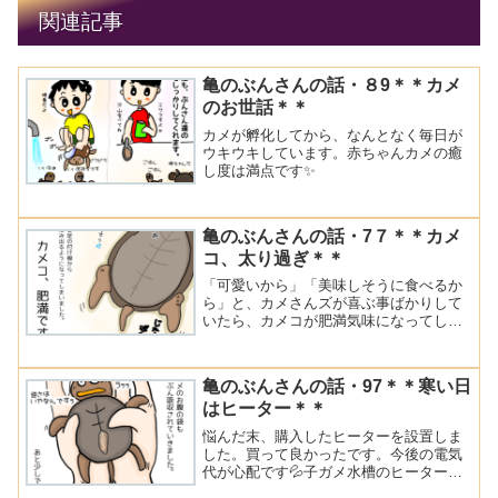
関連記事
亀のぶんさんの話・８9＊＊カメ
のお世話＊＊
カメが孵化してから、なんとなく毎日が
ウキウキしています。赤ちゃんカメの癒
し度は満点です✨
亀のぶんさんの話・7７＊＊カメ
コ、太り過ぎ＊＊
「可愛いから」「美味しそうに食べるか
ら」と、カメさんズが喜ぶ事ばかりして
いたら、カメコが肥満気味になってしま
いました💦ほんの少し、食事制限して、
毎日の生活に運動を取り入れる事にして
みました。（人間のダイエットみたいで
亀のぶんさんの話・97＊＊寒い日
す）
はヒーター＊＊
悩んだ末、購入したヒーターを設置しま
した。買って良かったです。今後の電気
代が心配です💦子ガメ水槽のヒーターは
小さめのものを買いました。温度調節が