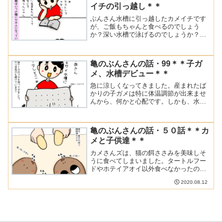
イチの引っ越し＊＊
ぶんさん水槽に引っ越したカメイチです
が、ご飯もちゃんと食べるのでしょう
か？深い水槽で泳げるのでしょうか？い
ろいろ心配はつきませんが、しばらく様
子を見たいと思います。
亀のぶんさんの話・99＊＊子ガ
メ、水槽デビュー＊＊
急に涼しくなってきました。産まれたば
かりの子ガメは特に体温調節が出来ませ
んから、何かと心配です。しかも、水槽
に水を入れての初めての夜だったので、
特に心配していましたが、大丈夫そうで
した。
亀のぶんさんの話・５０話＊＊カ
メと子供達＊＊
カメさんズは、猫の餌ささみを美味しそ
うに食べてしまいました。タートルフー
ドやホテイアオイ以外食べなかったの
で、新しい発見をした✨気持ちになりま
2020.08.12
した。