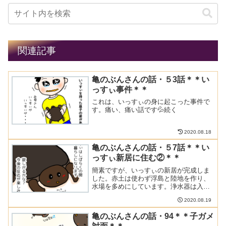
関連記事
亀のぶんさんの話・５3話＊＊い
っすぃ事件＊＊
これは、いっすぃの身に起こった事件で
す。痛い、痛い話です💦続く
2020.08.18
亀のぶんさんの話・５7話＊＊い
っすぃ新居に住む②＊＊
簡素ですが、いっすぃの新居が完成しま
した。赤土は使わず浮島と陸地を作り、
水場を多めにしています。浄水器は入れ
ていませんが、サイズもコンパクトなの
2020.08.19
で、マメに水換えする事にしました。い
っすぃの新居も出来上がり、いっすぃは1
亀のぶんさんの話・94＊＊子ガメ
匹で過ごす事になりまし...