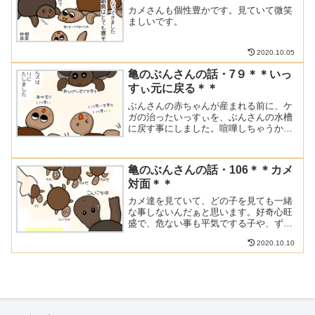
カメさんも個性豊かです。見ていて微笑
ましいです。
2020.10.05
亀のぶんさんの話・7９＊＊いっ
すぃ元に戻る＊＊
ぶんさんの赤ちゃんが産まれる前に、ケ
ガの治ったいっすぃを、ぶんさんの水槽
に戻す事にしました。喧嘩しちゃうか
な？と心配してしまいましたが、大丈夫
だったので安心しました。カメは心優し
いです。
亀のぶんさんの話・106＊＊カメ
対面＊＊
カメ達を見ていて、どの子を見ても一緒
な事しないんだぁと思います。好奇心旺
盛で、危ない事も平気でする子や、ずっ
と怖がっている子、興味がアチコチにあ
2020.10.10
る子など、本当に様々です。どれが正解
か？なんてわかりませんが、私の家族で
ある以上はしっかり見守っ...