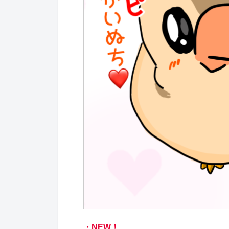
・NEW！