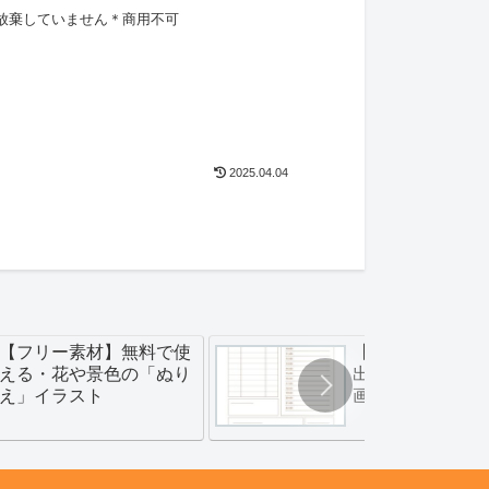
放棄していません＊商用不可
2025.04.04
【フリー素材】無料で使
【フリー素材】
える・花や景色の「ぬり
出をつくろう！
え」イラスト
画表