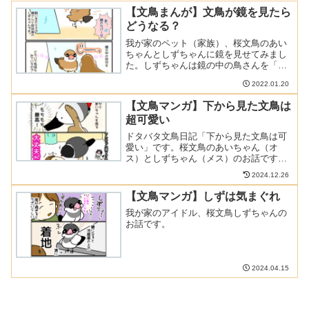
【文鳥まんが】文鳥が鏡を見たら
どうなる？
我が家のペット（家族）、桜文鳥のあい
ちゃんとしずちゃんに鏡を見せてみまし
た。しずちゃんは鏡の中の鳥さんを「自
分」とは認識出来ていないようで、何度
2022.01.20
も何度も鏡の裏を覗き込みんでいまし
た。続きまして、あいちゃんにも鏡を見
【文鳥マンガ】下から見た文鳥は
せてみたところ・・・あいち...
超可愛い
ドタバタ文鳥日記「下から見た文鳥は可
愛い」です。桜文鳥のあいちゃん（オ
ス）としずちゃん（メス）のお話です。
飼い主は例えフンを顔に落とされても、
2024.12.26
全然平気だよって言うマンガです（笑）
【文鳥マンガ】しずは気まぐれ
我が家のアイドル、桜文鳥しずちゃんの
お話です。
2024.04.15