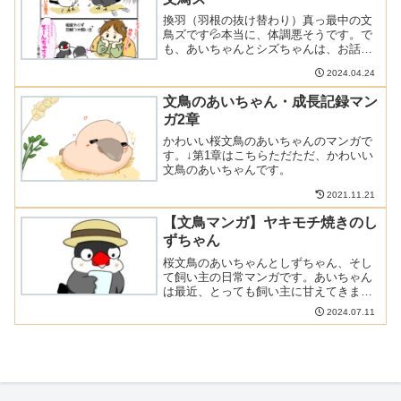
換羽（羽根の抜け替わり）真っ最中の文
鳥ズです💦本当に、体調悪そうです。で
も、あいちゃんとシズちゃんは、お話し
しながら頑張っています。
2024.04.24
文鳥のあいちゃん・成長記録マン
ガ2章
かわいい桜文鳥のあいちゃんのマンガで
す。↓第1章はこちらただただ、かわいい
文鳥のあいちゃんです。
2021.11.21
【文鳥マンガ】ヤキモチ焼きのし
ずちゃん
桜文鳥のあいちゃんとしずちゃん、そし
て飼い主の日常マンガです。あいちゃん
は最近、とっても飼い主に甘えてきま
す。飼い主も嬉しくて幸せなのですが、
2024.07.11
しずちゃんにとっては面白くないようで
す。。。文鳥さんも人間と同じような感
情があって、面白いです。