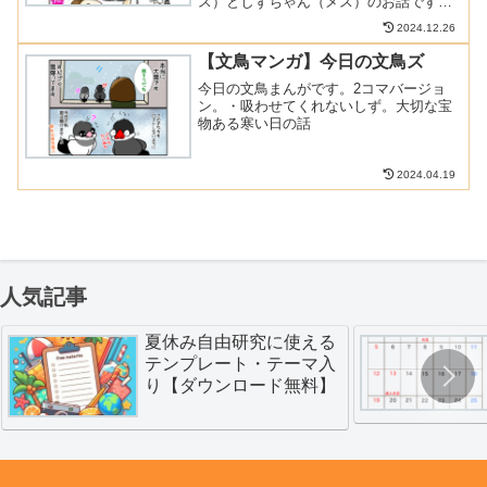
ス）としずちゃん（メス）のお話です。
飼い主は例えフンを顔に落とされても、
2024.12.26
全然平気だよって言うマンガです（笑）
【文鳥マンガ】今日の文鳥ズ
今日の文鳥まんがです。2コマバージョ
ン。・吸わせてくれないしず。大切な宝
物ある寒い日の話
2024.04.19
人気記事
夏休み自由研究に使える
テンプレート・テーマ入
り【ダウンロード無料】